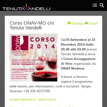
08
Corso ONAV-MO c/o
Stampa
Email
Tenuta Vandelli
set
014
Dall'
8 Settembre al 15
Dicembre 2014 dalle
20,45 alle 23,00
presso
Tenuta Vandelli si terrà
il
Corso Assaggiatore
di Vino
organizzato da
ONAV Modena
.
A breve vi faremo
sapere il programma
delle lezioni, per informazioni, costi e iscrizioni: Sergio
Scarvaci +39 335 6237295
modena@onav.it
-
www.onav.it