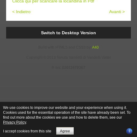
Clicca qui per scaricare la locandina in Pdf
< Indietro
Avanti >
Switch to Desktop Version
Build with HTML5 and CSS3 by:
A40
Copyright © 2013 Tenuta Vandelli di Vandelli Valter
P. Iva:
02011670367
We use cookies to improve our website and your experience when using it.
Cookies used for the essential operation of the site have already been set. To
find out more about the cookies we use and how to delete them, see our
Privacy Policy
.
I accept cookies from this site
Agree