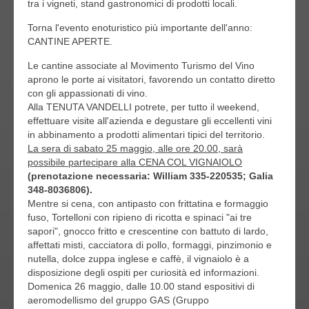
tra i vigneti, stand gastronomici di prodotti locali.
Torna l'evento enoturistico più importante dell'anno:
CANTINE APERTE.
Le cantine associate al Movimento Turismo del Vino
aprono le porte ai visitatori, favorendo un contatto diretto
con gli appassionati di vino.
Alla TENUTA VANDELLI potrete, per tutto il weekend,
effettuare visite all'azienda e degustare gli eccellenti vini
in abbinamento a prodotti alimentari tipici del territorio.
La sera di sabato 25 maggio, alle ore 20.00, sarà
possibile partecipare alla CENA COL VIGNAIOLO
(prenotazione necessaria: William 335-220535; Galia
348-8036806).
Mentre si cena, con antipasto con frittatina e formaggio
fuso, Tortelloni con ripieno di ricotta e spinaci "ai tre
sapori", gnocco fritto e crescentine con battuto di lardo,
affettati misti, cacciatora di pollo, formaggi, pinzimonio e
nutella, dolce zuppa inglese e caffè, il vignaiolo è a
disposizione degli ospiti per curiosità ed informazioni.
Domenica 26 maggio, dalle 10.00 stand espositivi di
aeromodellismo del gruppo GAS (Gruppo