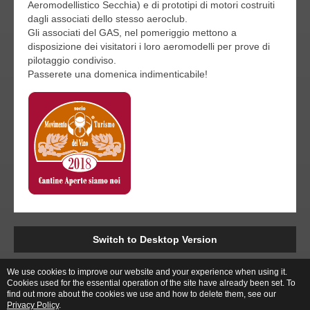
Aeromodellistico Secchia) e di prototipi di motori costruiti
dagli associati dello stesso aeroclub.
Gli associati del GAS, nel pomeriggio mettono a
disposizione dei visitatori i loro aeromodelli per prove di
pilotaggio condiviso.
Passerete una domenica indimenticabile!
Switch to Desktop Version
We use cookies to improve our website and your experience when using it.
Build with HTML5 and CSS3 by:
A40
Cookies used for the essential operation of the site have already been set. To
find out more about the cookies we use and how to delete them, see our
Copyright © 2013 Tenuta Vandelli di Vandelli Valter
Privacy Policy
.